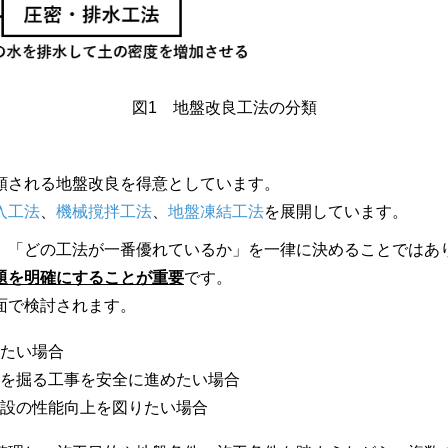
図
1
地盤改良工法の分類
類される地盤改良を得意としています。
入工法
、
機械撹拌工法
、
地盤凍結工法
を展開しています。
、「どの工法が一番優れているか」を一律に決めることではあ
題を明確にすることが重要
です。
面で検討されます。
たい場合
を掘る工事を安全に進めたい場合
設の性能向上を図りたい場合