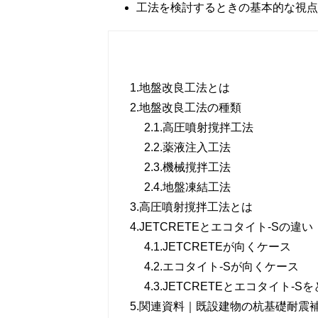
工法を検討するときの基本的な視点
1.
地盤改良工法とは
2.
地盤改良工法の種類
2.1.
高圧噴射撹拌工法
2.2.
薬液注入工法
2.3.
機械撹拌工法
2.4.
地盤凍結工法
3.
高圧噴射撹拌工法とは
4.
JETCRETEとエコタイト-Sの違い
4.1.
JETCRETEが向くケース
4.2.
エコタイト-Sが向くケース
4.3.
JETCRETEとエコタイト-S
5.
関連資料｜既設建物の杭基礎耐震