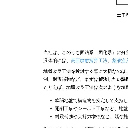
当社は、このうち固結系（固化系）に分
具体的には、
高圧噴射撹拌工法
、
薬液注
地盤改良工法を検討する際に大切なのは
制、耐震補強など、まずは
解決したい課
たとえば、地盤改良工法は次のような場
軟弱地盤で構造物を安定して支持し
開削工事やシールド工事など、地盤
耐震補強や支持力増強など、既存施