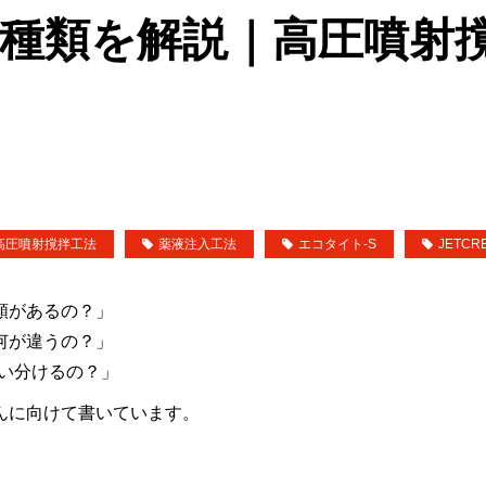
種類を解説｜高圧噴射
高圧噴射撹拌工法
薬液注入工法
エコタイト-S
JETCR
類があるの？」
何が違うの？」
使い分けるの？」
んに向けて書いています。