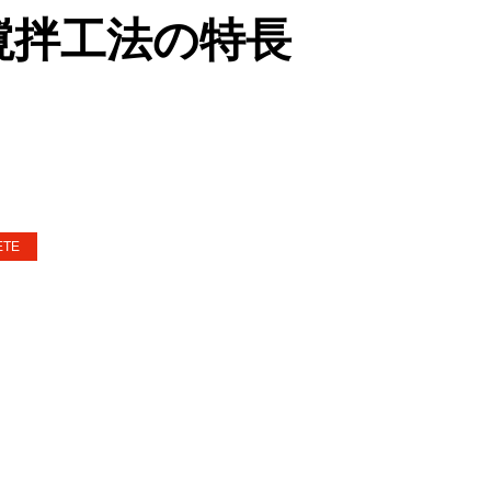
撹拌工法の特長
ETE