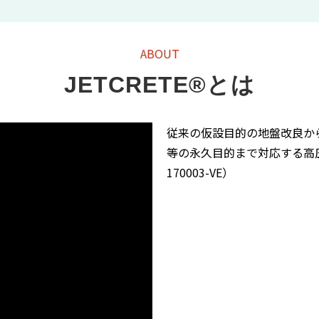
ABOUT
JETCRETE®とは
従来の仮設目的の地盤改良か
等の永久目的まで対応する高圧
170003-VE）