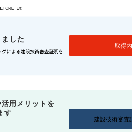
JETCRETE®
しました
取得
ビングによる建設技術審査証明を
や活用メリットを
ます
建設技術審査