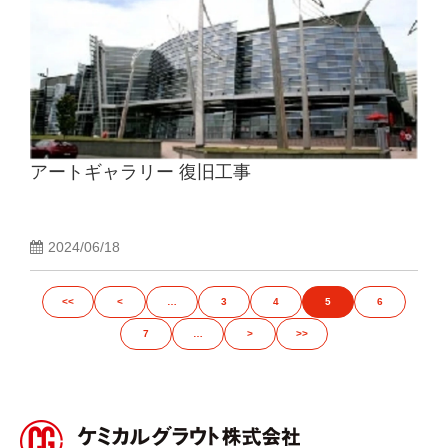
アートギャラリー 復旧工事
2024/06/18
<<
<
…
3
4
5
6
7
…
>
>>