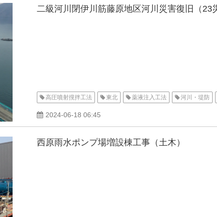
二級河川閉伊川筋藤原地区河川災害復旧（23災
高圧噴射撹拌工法
東北
薬液注入工法
河川・堤防
2024-06-18 06:45
西原雨水ポンプ場増設棟工事（土木）