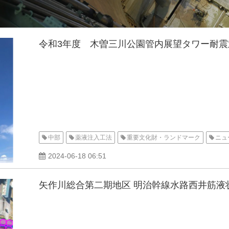
令和3年度 木曽三川公園管内展望タワー耐震
中部
薬液注入工法
重要文化財・ランドマーク
ニュ
2024-06-18 06:51
矢作川総合第二期地区 明治幹線水路西井筋液