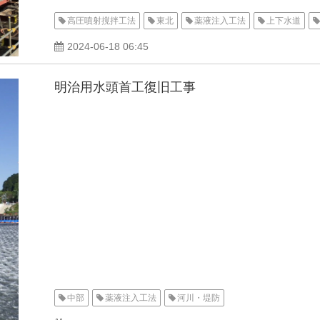
高圧噴射撹拌工法
東北
薬液注入工法
上下水道
2024-06-18 06:45
明治用水頭首工復旧工事
中部
薬液注入工法
河川・堤防