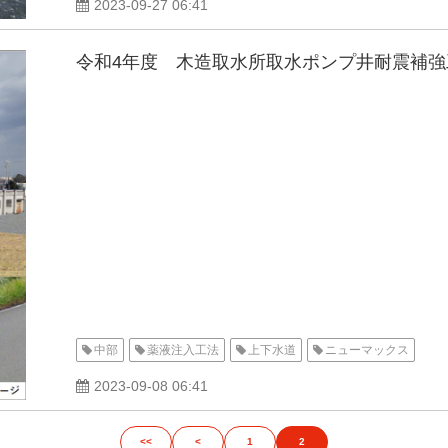
2023-09-27 06:41
令和4年度 木造取水所取水ポンプ井耐震補強
中部
薬液注入工法
上下水道
ニューマックス
2023-09-08 06:41
<<
<
1
2