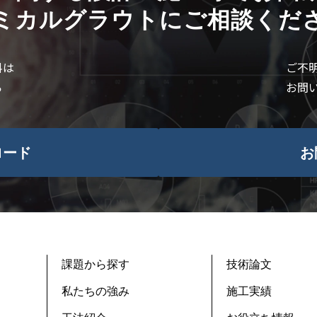
ミカルグラウトにご相談くだ
料は
ご不
ら
お問
ロード
お
課題から探す
技術論文
私たちの強み
施工実績