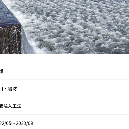
部
川・堤防
液注入工法
22/05～2023/09