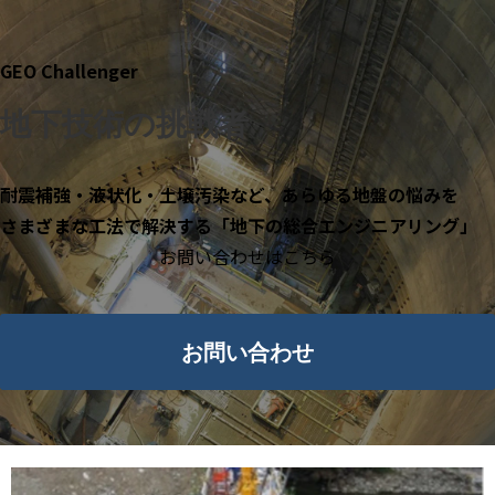
GEO Challenger
地下技術の挑戦者
耐震補強・液状化・土壌汚染など、あらゆる地盤の悩みを
さまざまな工法で解決する「地下の総合エンジニアリング」
お問い合わせはこちら
お問い合わせ