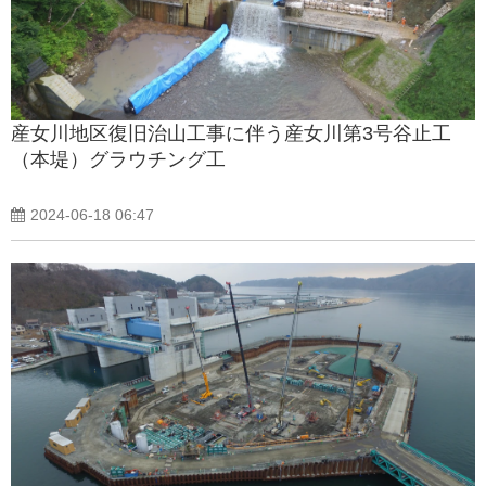
産女川地区復旧治山工事に伴う産女川第3号谷止工
（本堤）グラウチング工
2024-06-18 06:47