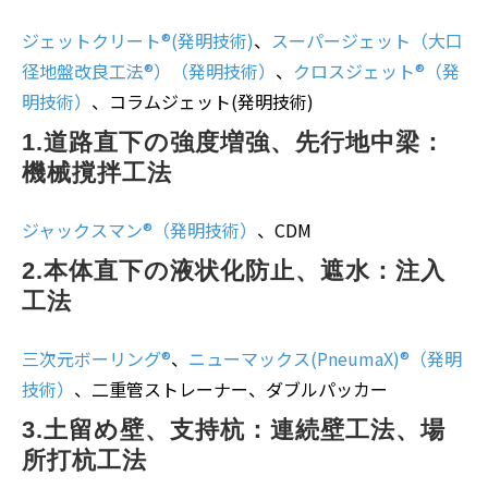
ジェットクリート®(発明技術)
、
スーパージェット（大口
径地盤改良工法®）（発明技術）
、
クロスジェット®（発
明技術）
、コラムジェット(発明技術)
1.道路直下の強度増強、先行地中梁：
機械撹拌工法
ジャックスマン®（発明技術）
、CDM
2.本体直下の液状化防止、遮水：注入
工法
三次元ボーリング®
、
ニューマックス(PneumaX)®（発明
技術）
、二重管ストレーナー、ダブルパッカー
3.土留め壁、支持杭：連続壁工法、場
所打杭工法