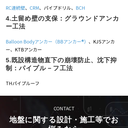
RC連続壁
、
CRM
、パイプドリル、
BCH
4.土留め壁の支保：グラウンドアンカ
ー工法
Balloon Bodyアンカー（BBアンカー®）
、KJSアンカ
ー、KTBアンカー
5.既設構造物直下の崩壊防止、沈下抑
制：パイプル－フ工法
THパイプルーフ
CONTACT
地盤に関する設計・施工等でお