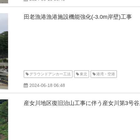
田老漁港漁港施設機能強化(-3.0m岸壁)工事
グラウンドアンカー工法
東北
港湾・空港
2024-06-18 06:48
産女川地区復旧治山工事に伴う産女川第3号