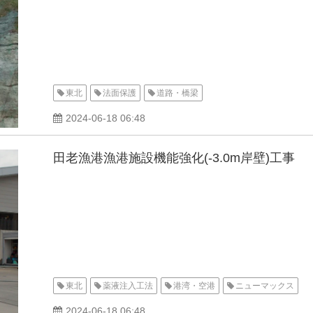
東北
法面保護
道路・橋梁
2024-06-18 06:48
田老漁港漁港施設機能強化(-3.0m岸壁)工事
東北
薬液注入工法
港湾・空港
ニューマックス
2024-06-18 06:48