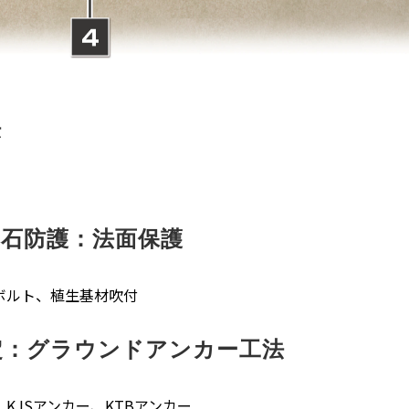
法
落石防護：法面保護
ボルト、植生基材吹付
定：グラウンドアンカー工法
、KJSアンカー、KTBアンカー