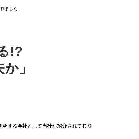
られました
!? 
夫か」
を研究する会社として当社が紹介されており