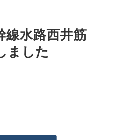
幹線水路西井筋
しました