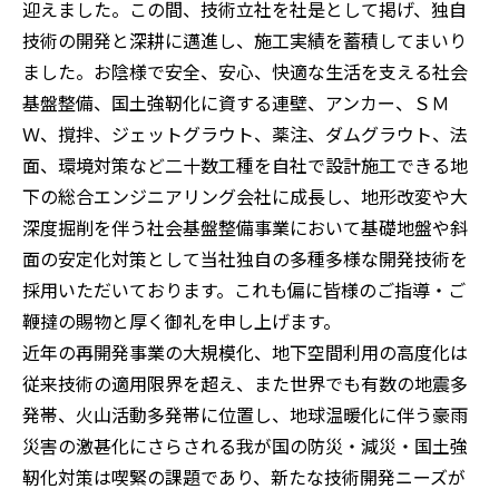
迎えました。この間、技術立社を社是として掲げ、独自
技術の開発と深耕に邁進し、施工実績を蓄積してまいり
ました。お陰様で安全、安心、快適な生活を支える社会
基盤整備、国土強靭化に資する連壁、アンカー、ＳＭ
Ｗ、撹拌、ジェットグラウト、薬注、ダムグラウト、法
面、環境対策など二十数工種を自社で設計施工できる地
下の総合エンジニアリング会社に成長し、地形改変や大
深度掘削を伴う社会基盤整備事業において基礎地盤や斜
面の安定化対策として当社独自の多種多様な開発技術を
採用いただいております。これも偏に皆様のご指導・ご
鞭撻の賜物と厚く御礼を申し上げます。
近年の再開発事業の大規模化、地下空間利用の高度化は
従来技術の適用限界を超え、また世界でも有数の地震多
発帯、火山活動多発帯に位置し、地球温暖化に伴う豪雨
災害の激甚化にさらされる我が国の防災・減災・国土強
靭化対策は喫緊の課題であり、新たな技術開発ニーズが