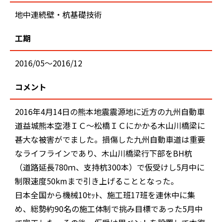
地中連続壁・杭基礎技術
工期
2016/05～2016/12
コメント
2016年4月14日の熊本地震震源地に近方の九州自動車
道益城熊本空港ＩＣ～松橋ＩＣにかかる木山川橋梁に
甚大な被害がでました。損傷した九州自動車道は重要
なライフラインであり、木山川橋梁行下部をBH杭
（道路延長780ｍ、支持杭300本）で仮受けし5月中に
制限速度50kmまで引き上げることとなった。
日本全国から機械10ｾｯﾄ、施工班17班を連休中に集
め、総勢約90名の施工体制で挑み目標であった5月中