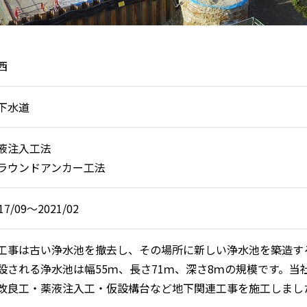
西
下水道
液注入工法
ラウンドアンカー工法
17/09～2021/02
工事は古い浄水池を撤去し、その場所に新しい浄水池を築造す
設される浄水池は幅55ｍ、長さ71ｍ、深さ8ｍの規模です。
改良工・薬液注入工・仮設構台など地下関連工事を施工しました