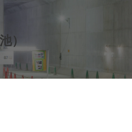
号池）
）