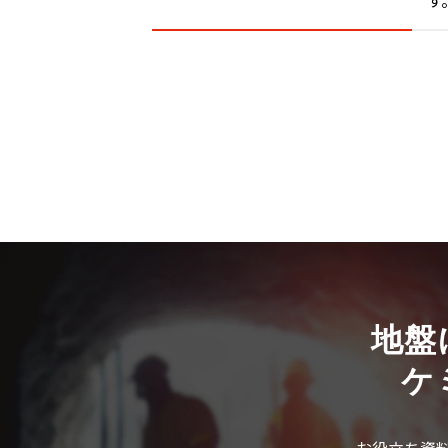
す
地盤
ケ