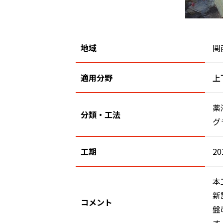
地域
関
適用分野
上
薬
分類・工法
グ
工期
20
本
新
コメント
盤