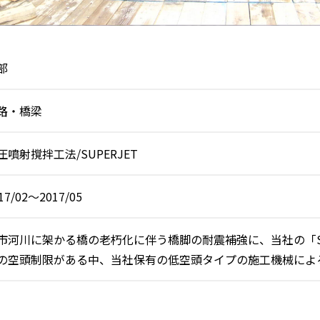
部
路・橋梁
圧噴射撹拌工法/SUPERJET
17/02～2017/05
市河川に架かる橋の老朽化に伴う橋脚の耐震補強に、当社の「SU
の空頭制限がある中、当社保有の低空頭タイプの施工機械によ