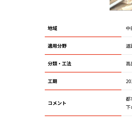
地域
中
適用分野
道
分類・工法
高
工期
20
都
コメント
下