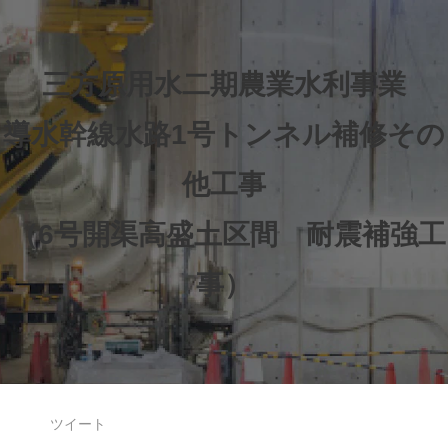
三方原用水二期農業水利事業
導水幹線水路1号トンネル補修その
他工事
 （6号開渠高盛土区間　耐震補強工
事）
ツイート