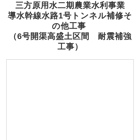
三方原用水二期農業水利事業
導水幹線水路1号トンネル補修そ
の他工事 
（6号開渠高盛土区間　耐震補強
工事）