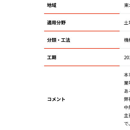
地域
東
適用分野
土
分類・工法
機
工期
20
本
業
あ
コメント
弊
中
主
で