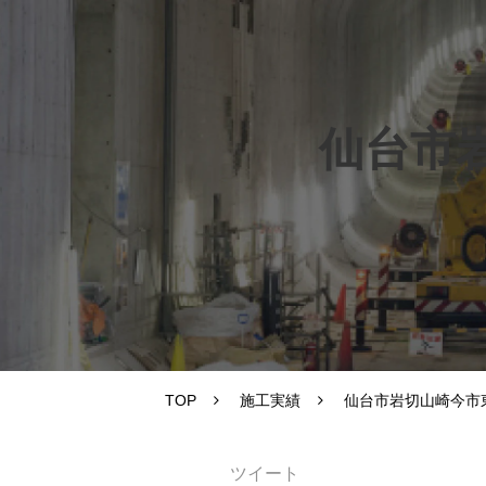
仙台市
TOP
施工実績
仙台市岩切山崎今市
ツイート