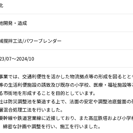
北
地開発・造成
械撹拌工法/パワーブレンダー
23/07～2024/10
事業では、交通利便性を活かした物流拠点等の形成を図るとと
等の生活利便施設の誘致及び既存の小学校、医療・福祉施設等
る市街地を形成することを目的としています。
社は防災調整池を築造する上で、法面の安定や調整池底盤面の
層混合処理工法を行いました。
要幹線や鉄道営業線に近接しており、また高圧鉄塔および小学
、綿密な計画や調整を行い、施工を行いました。