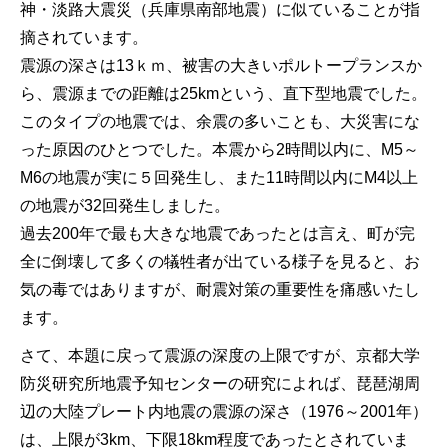
神・淡路大震災（兵庫県南部地震）に似ていることが指
摘されています。
震源の深さは13ｋｍ、被害の大きいポルトープランスか
ら、震源までの距離は25kmという、直下型地震でした。
このタイプの地震では、余震の多いことも、大災害にな
った原因のひとつでした。本震から2時間以内に、M5～
M6の地震が実に５回発生し、また11時間以内にM4以上
の地震が32回発生しました。
過去200年で最も大きな地震であったとは言え、町が完
全に倒壊して多くの犠牲者が出ている様子を見ると、お
気の毒ではありますが、耐震対策の重要性を痛感いたし
ます。
さて、本題に戻って震源の深度の上限ですが、京都大学
防災研究所地震予知センターの研究によれば、琵琶湖周
辺の大陸プレート内地震の震源の深さ（1976～2001年）
は、上限が3km、下限18km程度であったとされていま