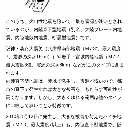
このうち、火山性地震を除いて、最も震源が浅いとされ
ているのが、内陸直下型地震（別名、大陸プレート内地
震、内陸地殻内地震、断層型地震）です。
阪神・淡路大震災（兵庫県南部地震（Ｍ7.3*、最大震度
7、震源の深さ16km））や岩手・宮城内陸地震（Ｍ7.2、
最大震度6強、震源の深さ8km）などがこのタイプに含ま
れます。
内陸直下型地震は、陸域で発生し、震源が浅いので、都
市の直下で発生すれば大きな被害を、もたらす可能性が
高くなります。しかし、大きくゆれる範囲は他のタイプ
に比較して狭いことが特徴です。
2010年1月12日に発生し、大きな被害を与えたハイチ地
震（Ｍ7.0、最大震度7以上）も、内陸直下型地震で、阪