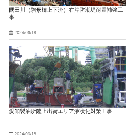
隅田川（駒形橋上下流）右岸防潮堤耐震補強工
事
2024/06/18
愛知製油所陸上出荷エリア液状化対策工事
2024/06/18