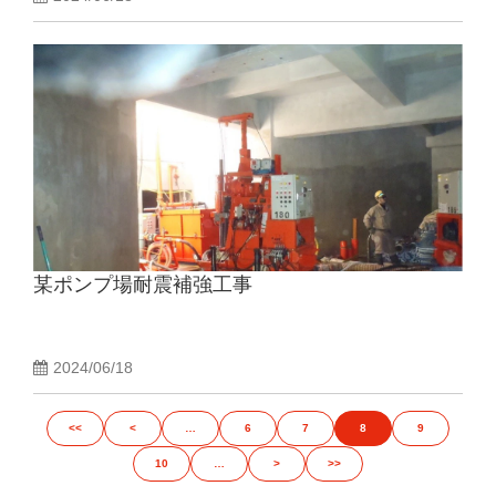
某ポンプ場耐震補強工事
2024/06/18
<<
<
…
6
7
8
9
10
…
>
>>