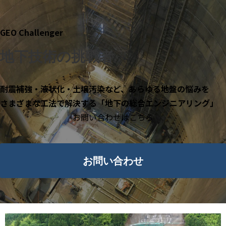
GEO Challenger
地下技術の挑戦者
耐震補強・液状化・土壌汚染など、あらゆる地盤の悩みを
さまざまな工法で解決する「地下の総合エンジニアリング」
お問い合わせはこちら
お問い合わせ